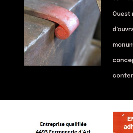
servic
Ouest 
d’ouvr
monume
concep
conte