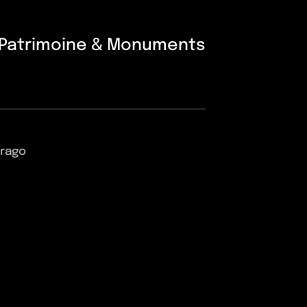
Patrimoine & Monuments
Arago
decoouest.com
|
Mentions légales