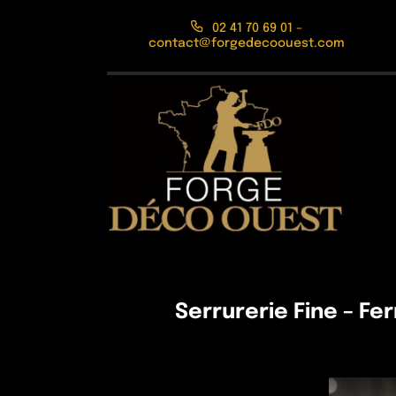
Passer
02 41 70 69 01 –
au
contact@forgedecoouest.com
contenu
Serrurerie Fine – 