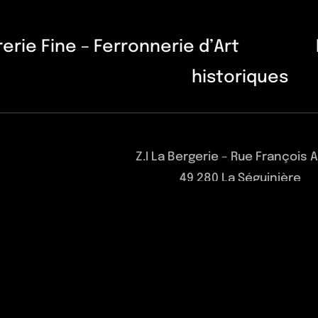
rerie Fine – Ferronnerie d’Art 
historiques
Z.I La Bergerie – Rue François 
49 280 La Séguinière
Tél : 02 41 70 69 01 – contact@forge
 Déco Ouest - 2026 | Powered by
Aqtisplus
| All Rights Reserved 