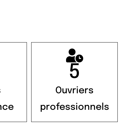
5
s
Ouvriers
nce
professionnels