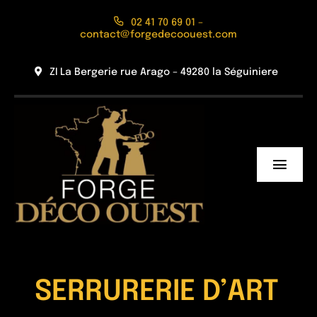
Passer
02 41 70 69 01 –
au
contact@forgedecoouest.com
contenu
ZI La Bergerie rue Arago – 49280 la Séguiniere
Toggl
Navig
Accueil
L’Entreprise
Réalisations
SERRURERIE D’ART