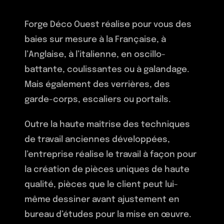
Ferronnerie –
Contact
Forge Déco Ouest réalise pour vous des
Patrimoine
baies sur mesure à la Française, à
l’Anglaise, à l’italienne, en oscillo-
Serrurerie – Métallerie
battante, coulissantes ou à galandage.
Mais également des verrières, des
Ferrures de style
garde-corps, escaliers ou portails.
Textures Patines
Outre la haute maîtrise des techniques
Finitions
de travail anciennes développées,
l’entreprise réalise le travail à façon pour
Mobilier de style
la création de pièces uniques de haute
qualité, pièces que le client peut lui-
même dessiner avant ajustement en
bureau d’études pour la mise en œuvre.