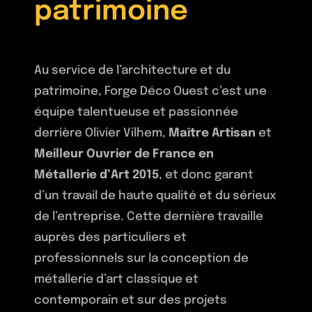
Ferronnerie –
patrimoine
Contact
Patrimoine
Au service de l’architecture et du
Serrurerie – Métallerie
patrimoine, Forge Déco Ouest c’est une
équipe talentueuse et passionnée
Ferrures de style
derrière Olivier Vilhem,
Maître Artisan
et
Meilleur Ouvrier de France en
Textures Patines
Métallerie d’Art 2015
, et donc garant
Finitions
d’un travail de haute qualité et du sérieux
de l’entreprise. Cette dernière travaille
Mobilier de style
auprès des particuliers et
professionnels sur la conception de
métallerie d’art classique et
contemporain et sur des projets