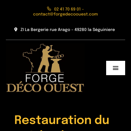
Passer
02 41 70 69 01 –
au
contact@forgedecoouest.com
contenu
ZI La Bergerie rue Arago – 49280 la Séguiniere
Toggl
Navig
Accueil
L’Entreprise
Réalisations
Restauration du